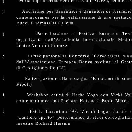
§
Workshop di Primavera con Paolo Mereu, tecnica N
§
Audizione per danzatrici e danzatori di formaz
contemporanea per la realizzazione di uno spettac
Bucci e Tomasella Calvisi
§
Partecipazione al Festival Europeo ‘Ters
organizzata dall’Accademia Internazionale Medic
Teatro Verdi di Firenze
§
Partecipazione al Concorso ‘Coreografie d’au
dall’Associazione Europea Danza svoltasi al Caste
di Castiglioncello (LI)
§
Partecipazione alla rassegna ‘Panorami di scu
Ripoli)
§
Workshop estivi di Hatha Yoga con Vicki Vo
contemporanea con Richard Haisma e Paolo Mereu
§
Estate fiorentina ’97, Vie di Fuga, Cortile 
‘Cantiere aperto’, performance di studi coreografici
maestro Richard Haisma