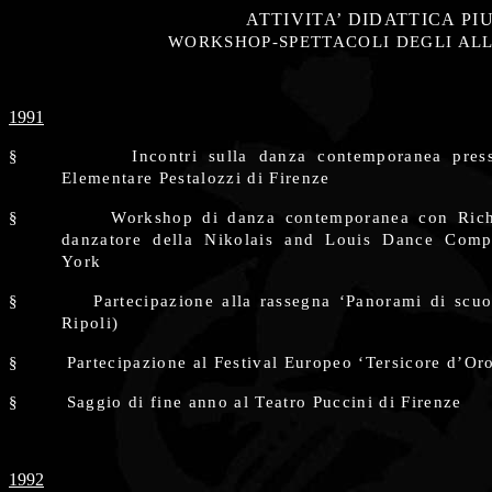
ATTIVITA’ DIDATTICA PI
WORKSHOP-SPETTACOLI DEGLI ALL
1991
§
Incontri sulla danza contemporanea pres
Elementare Pestalozzi di Firenze
§
Workshop di danza contemporanea con Ric
danzatore della Nikolais and Louis Dance Com
York
§
Partecipazione alla rassegna ‘Panorami di scu
Ripoli)
§
Partecipazione al Festival Europeo ‘Tersicore d’Or
§
Saggio di fine anno al Teatro Puccini di Firenze
1992