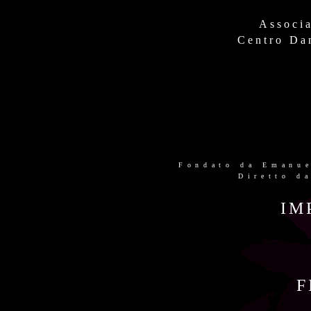
Associa
Centro Da
Fondato da Emanue
Diretto d
IM
F