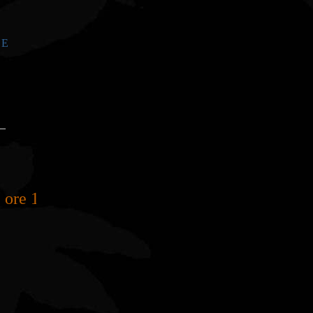
ZE
_
 10.30/14.00