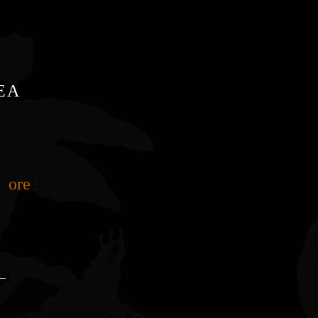
EA
ore 18.30/20.30
_