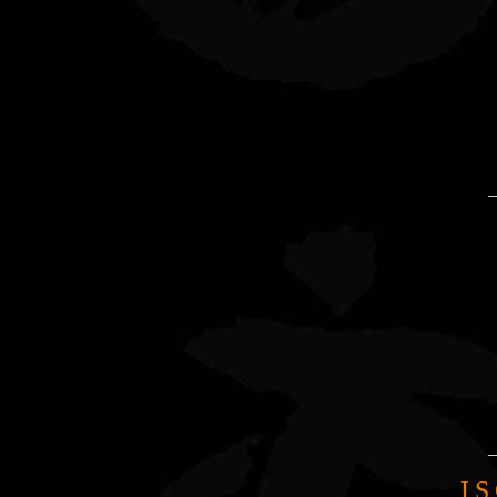
_
_
I