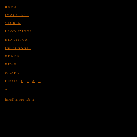
HOME
IMAGO LAB
STORIA
PRODUZIONI
DIDATTICA
INSEGNANTI
ORARIO
NEWS
MAPPA
PHOTO
1
2
3
4
*
info@imago-lab.it